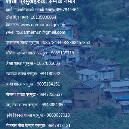
शाखा प्रमुखहरुको सम्पर्क नम्बर
दार्मा गाउँपालिकाको सम्पर्क नम्वरः 9857844464
टोल फ्रि नम्वरः 18105000064
वेवसाइटः
www.darmamun.gov.np
इमेलः
ito.darmamun@gmail.com
प्रशासन शाखा प्रमुख - 9857844468/9863457353
भौतिक पूर्वाधार शाखा प्रमुख - 9869135719
लेखा शाखा प्रमुख - 9857855655
स्वास्थ्य शाखा प्रमुख -984180542
शिक्षा शाखा प्रमुख - 9805184151
योजना शाखा प्रमुख - 9847235537
पशु सेवा शाखा प्रमुख - 9843684360
कृषि विकास शाखा प्रमुख - 9868637013
रोजगार सेवा केन्द्र प्रमुख- 9847813131