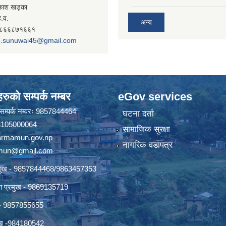
रकाश खड्का
े.व.
अन्य
- ९८६६८७१६६१
.sunuwai45@gmail.com
रुको सम्पर्क नम्बर
eGov services
ो सम्पर्क नम्वरः 9857844464
घटना दर्ता
 18105000064
सामाजिक सुरक्षा
rmamun.gov.np
नागरिक वडापत्र
amun@gmail.com
्रमुख - 9857844468/9863457353
ाखा प्रमुख - 9869135719
ख - 9857855655
रमुख -984180542