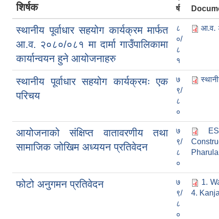
शिर्षक
र्ष
Docum
८
आ.व. २
स्थानीय पूर्वाधार सहयोग कार्यक्रम मार्फत
०/
आ.व. २०८०/०८१ मा दार्मा गाउँपालिकामा
८
कार्यान्वयन हुने आयोजनाहरु
१
७
स्थानी
स्थानीय पूर्वाधार सहयोग कार्यक्रमः एक
९/
परिचय
८
०
७
ES
आयोजनाको संक्षिप्त वातावरणीय तथा
९/
Constru
सामाजिक जोखिम अध्ययन प्रतिवेदन
८
Pharula
०
७
1. Wa
फोटो अनुगमन प्रतिवेदन
९/
4. Kanj
८
०