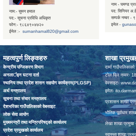
नाम - घमण्ड प्
पद: सिनियर अ.ह
नाम:- सुमन हमाल
सम्पर्क नम्बर 
पद:- सूचना प्रविधि अधिकृत
इमेल -
gunaso
फोन:- ९८६४९०४७२०
ईमेल :-
sumanhamal820@gmail.com
महत्वपुर्ण लिङ्कहरु
शाखा प्रमुखह
केन्द्रीय पन्जिकरण विभाग
दार्मा गाउँपालिकाक
अनलार्इन घटना दर्ता
टोल फ्रि नम्वरः
स्थानिय तथा प्रदेश शासन सहयोग कार्यक्रम(PLGSP)
वेवसाइटः
www.da
अर्थ मन्त्रालय
इमेलः
ito.darm
सूचना तथा संचार मन्त्रालय
प्रशासन शाखा प
देशभरिका गाउँपालिकाको वेबसाइट
भौतिक पूर्वाधार श
लोक सेवा आयोग
मुख्यमन्त्री तथा मन्त्रिपरिषद्को कार्यालय
लेखा शाखा प्रमु
प्रदेश प्रमुखको कार्यालय
स्वास्थ्य शाखा प्