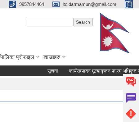
9857844464
ito.darmamun@gmail.com
Search form
Search
ाउँपालिका प्रोफाइल
शाखाहरु
सूचना
कार्यसम्पादन मूल्याङ्कन फारम अधिकृत स्तर