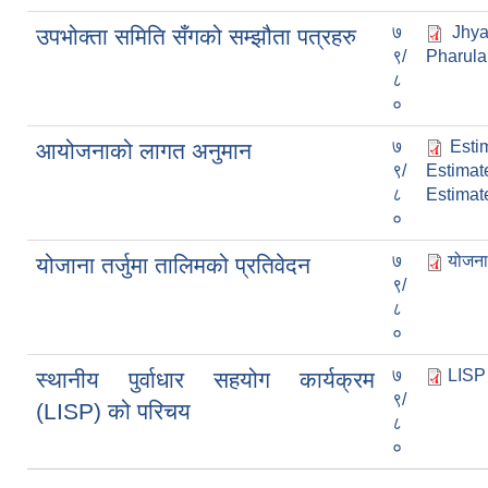
७
Jhy
उपभोक्ता समिति सँगको सम्झौता पत्रहरु
९/
Pharula
८
०
७
Esti
आयोजनाको लागत अनुमान
९/
Estimat
८
Estimat
०
७
योजना 
योजाना तर्जुमा तालिमको प्रतिवेदन
९/
८
०
७
LISP 
स्थानीय पुर्वाधार सहयोग कार्यक्रम
९/
(LISP) को परिचय
८
०