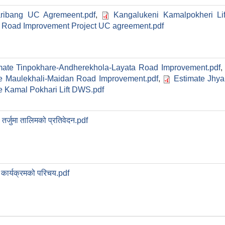
aribang UC Agremeent.pdf
,
Kangalukeni Kamalpokheri L
 Road Improvement Project UC agreement.pdf
mate Tinpokhare-Andherekhola-Layata Road Improvement.pdf
e Maulekhali-Maidan Road Improvement.pdf
,
Estimate Jhyar
e Kamal Pokhari Lift DWS.pdf
तर्जुमा तालिमको प्रतिवेदन.pdf
कार्यक्रमको परिचय.pdf