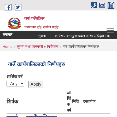
Skip to main content
दार्मा गाउँपालिका
"उत्पादनमा वृद्धि, दार्माको समृद्धि"
समाचार
सूचना
कार्यसम्पादन मूल्याङ्कन फारम अधिकृत स्तर
कार्
You are here
Home
»
सूचना तथा जानकारी
»
निर्णयहरु
» गाउँ कार्यपालिकाको निर्णयहरु
गाउँ कार्यपालिकाको निर्णयहरु
आर्थिक वर्ष
आ
र्थि
शिर्षक
मिति
दस्तावेज
क
वर्ष