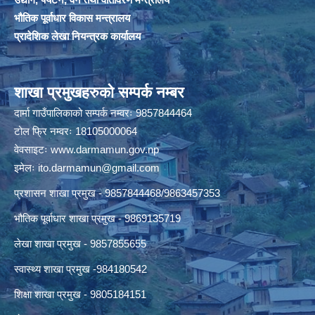
भौतिक पूर्वाधार विकास मन्त्रालय
प्रादेशिक लेखा नियन्त्रक कार्यालय
शाखा प्रमुखहरुको सम्पर्क नम्बर
दार्मा गाउँपालिकाको सम्पर्क नम्वरः 9857844464
टोल फ्रि नम्वरः 18105000064
वेवसाइटः
www.darmamun.gov.np
इमेलः
ito.darmamun@gmail.com
प्रशासन शाखा प्रमुख - 9857844468/9863457353
भौतिक पूर्वाधार शाखा प्रमुख - 9869135719
लेखा शाखा प्रमुख - 9857855655
स्वास्थ्य शाखा प्रमुख -984180542
शिक्षा शाखा प्रमुख - 9805184151