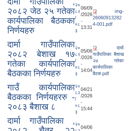
दार्मा गाउँपालिका ,
२०
06/09
२०८२ जेठ २५ गतेका
८२
img-
/2026
/
26060913282
कार्यपालिका बैठकका
-
०८
4-001.pdf
13:31
निर्णयहरु
३
दार्मा गाउँपालिका
२०
दार्मा
05/06
२०८२ बेशाख १७
८२
गाउँपालिका बैशाख
/2026
/
२७ गतेका
गतेका कार्यपालिका
-
०८
कार्यपालिका
14:04
बैठकका निर्णयहरु
३
बैठक.pdf
गाउँ कार्यपालिका
२०
04/21
८२
बैठकका निर्णयहररु -
/2026
/
-
२०८३ बैशाख ८
०८
15:44
३
दार्मा गाउँपालिका ,
२०
04/06
२०८२ चैत्र २२
८२