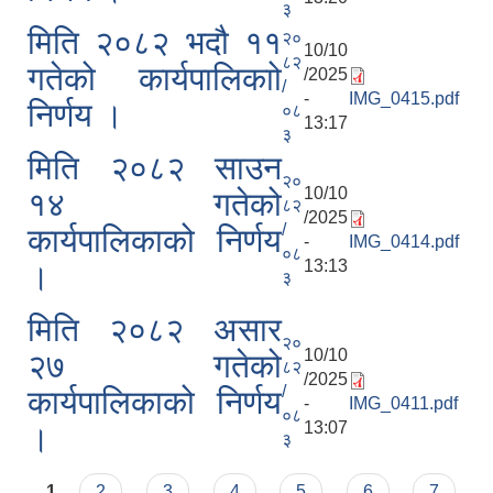
३
मिति २०८२ भदौ ११
२०
10/10
८२
गतेको कार्यपालिकाो
/2025
/
-
IMG_0415.pdf
निर्णय ।
०८
13:17
३
मिति २०८२ साउन
२०
10/10
१४ गतेको
८२
/2025
/
कार्यपालिकाको निर्णय
-
IMG_0414.pdf
०८
13:13
।
३
मिति २०८२ असार
२०
10/10
२७ गतेको
८२
/2025
/
कार्यपालिकाको निर्णय
-
IMG_0411.pdf
०८
13:07
।
३
Pages
1
2
3
4
5
6
7