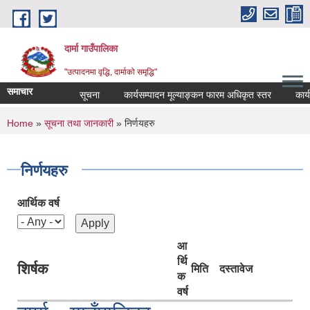
Skip to main content
दार्मा गाउँपालिका
"उत्पादनमा वृद्धि, दार्माको समृद्धि"
समाचार
सूचना
कार्यसम्पादन मूल्याङ्कन फारम अधिकृत स्तर
कार्यसम्प
You are here
Home
»
सूचना तथा जानकारी
» निर्णयहरु
निर्णयहरु
आर्थिक वर्ष
आ
र्थि
शिर्षक
मिति
दस्तावेज
क
वर्ष