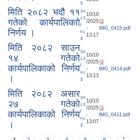
३
मिति २०८२ भदौ ११
२०
10/10
८२
गतेको कार्यपालिकाो
/2025
/
-
IMG_0415.pdf
निर्णय ।
०८
13:17
३
मिति २०८२ साउन
२०
10/10
१४ गतेको
८२
/2025
/
कार्यपालिकाको निर्णय
-
IMG_0414.pdf
०८
13:13
।
३
मिति २०८२ असार
२०
10/10
२७ गतेको
८२
/2025
/
कार्यपालिकाको निर्णय
-
IMG_0411.pdf
०८
13:07
।
३
Pages
1
2
3
4
5
6
7