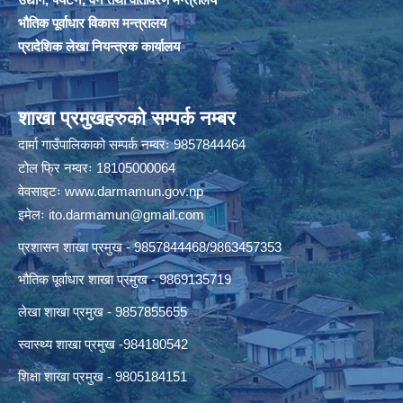
भौतिक पूर्वाधार विकास मन्त्रालय
प्रादेशिक लेखा नियन्त्रक कार्यालय
शाखा प्रमुखहरुको सम्पर्क नम्बर
दार्मा गाउँपालिकाको सम्पर्क नम्वरः 9857844464
टोल फ्रि नम्वरः 18105000064
वेवसाइटः
www.darmamun.gov.np
इमेलः
ito.darmamun@gmail.com
प्रशासन शाखा प्रमुख - 9857844468/9863457353
भौतिक पूर्वाधार शाखा प्रमुख - 9869135719
लेखा शाखा प्रमुख - 9857855655
स्वास्थ्य शाखा प्रमुख -984180542
शिक्षा शाखा प्रमुख - 9805184151