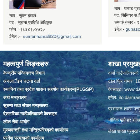
नाम - घमण्ड प्
पद: सिनियर अ.ह
नाम:- सुमन हमाल
सम्पर्क नम्बर 
पद:- सूचना प्रविधि अधिकृत
इमेल -
gunaso
फोन:- ९८६४९०४७२०
ईमेल :-
sumanhamal820@gmail.com
महत्वपुर्ण लिङ्कहरु
शाखा प्रमुखह
केन्द्रीय पन्जिकरण विभाग
दार्मा गाउँपालिकाक
अनलार्इन घटना दर्ता
टोल फ्रि नम्वरः
स्थानिय तथा प्रदेश शासन सहयोग कार्यक्रम(PLGSP)
वेवसाइटः
www.da
अर्थ मन्त्रालय
इमेलः
ito.darm
सूचना तथा संचार मन्त्रालय
प्रशासन शाखा प
देशभरिका गाउँपालिकाको वेबसाइट
भौतिक पूर्वाधार श
लोक सेवा आयोग
मुख्यमन्त्री तथा मन्त्रिपरिषद्को कार्यालय
लेखा शाखा प्रमु
प्रदेश प्रमुखको कार्यालय