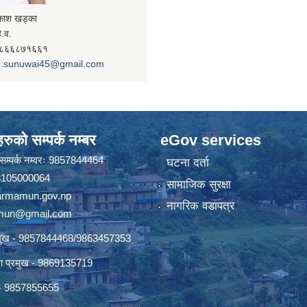
रकाश खड्का
े.व.
- ९८६६८७१६६१
.sunuwai45@gmail.com
रुको सम्पर्क नम्बर
eGov services
ो सम्पर्क नम्वरः 9857844464
घटना दर्ता
 18105000064
सामाजिक सुरक्षा
rmamun.gov.np
नागरिक वडापत्र
amun@gmail.com
्रमुख - 9857844468/9863457353
ाखा प्रमुख - 9869135719
ख - 9857855655