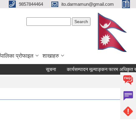
9857844464
ito.darmamun@gmail.com
Search form
Search
ाउँपालिका प्रोफाइल
शाखाहरु
सूचना
कार्यसम्पादन मूल्याङ्कन फारम अधिकृत स्तर