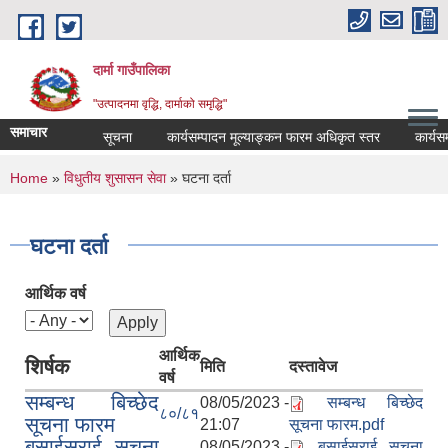
Skip to main content
दार्मा गाउँपालिका
"उत्पादनमा वृद्धि, दार्माको समृद्धि"
समाचार
सूचना
कार्यसम्पादन मूल्याङ्कन फारम अधिकृत स्तर
कार्यसम्पाद
You are here
Home
»
विधुतीय शुसासन सेवा
» घटना दर्ता
घटना दर्ता
आर्थिक वर्ष
आर्थिक
शिर्षक
मिति
दस्तावेज
वर्ष
सम्बन्ध बिच्छेद
08/05/2023 -
सम्बन्ध बिच्छेद
८०/८१
सूचना फारम
21:07
सूचना फारम.pdf
बसाईसराई सूचना
08/05/2023 -
बसाईसराई सूचना