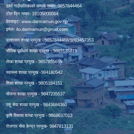
दार्मा गाउँपालिकाको सम्पर्क नम्वरः 9857844464
टोल फ्रि नम्वरः 18105000064
वेवसाइटः
www.darmamun.gov.np
इमेलः
ito.darmamun@gmail.com
प्रशासन शाखा प्रमुख - 9857844468/9863457353
भौतिक पूर्वाधार शाखा प्रमुख - 9869135719
लेखा शाखा प्रमुख - 9857855655
स्वास्थ्य शाखा प्रमुख -984180542
शिक्षा शाखा प्रमुख - 9805184151
योजना शाखा प्रमुख - 9847235537
पशु सेवा शाखा प्रमुख - 9843684360
कृषि विकास शाखा प्रमुख - 9868637013
रोजगार सेवा केन्द्र प्रमुख- 9847813131