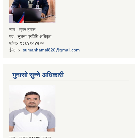
नाम:- सुमन हमाल
पद:- सूचना प्रविधि अधिकृत
फोन:- ९८६४९०४७२०
ईमेल :-
sumanhamal820@gmail.com
गुनासो सुन्ने अधिकारी
नाम - घमण्ड प्रकाश खड्का