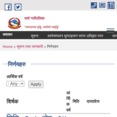
Skip to main content
दार्मा गाउँपालिका
"उत्पादनमा वृद्धि, दार्माको समृद्धि"
समाचार
सूचना
कार्यसम्पादन मूल्याङ्कन फारम अधिकृत स्तर
कार्यसम्प
You are here
Home
»
सूचना तथा जानकारी
» निर्णयहरु
निर्णयहरु
आर्थिक वर्ष
आ
र्थि
शिर्षक
मिति
दस्तावेज
क
वर्ष