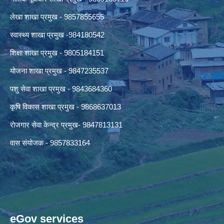
लेखा शाखा प्रमुख - 9857855655
स्वास्थ्य शाखा प्रमुख -984180542
शिक्षा शाखा प्रमुख - 9805184151
योजना शाखा प्रमुख - 9847235537
पशु सेवा शाखा प्रमुख - 9843684360
कृषि विकास शाखा प्रमुख - 9868637013
रोजगार सेवा केन्द्र प्रमुख- 9847813131
वास संयोजक - 9857833164
eGov services