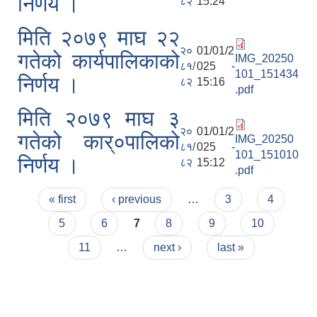
निर्णय ।
८२
15:24
मिति २०७९ माघ २२
२०
01/01/2
गतेको कार्यपालिकाको
IMG_20250
८१/
025 -
101_151434
निर्णय ।
८२
15:16
.pdf
मिति २०७९ माघ ३
२०
01/01/2
गतेको कार्०पालिको
IMG_20250
८१/
025 -
101_151010
निर्णय ।
८२
15:12
.pdf
Pages
« first
‹ previous
…
3
4
5
6
7
8
9
10
11
…
next ›
last »