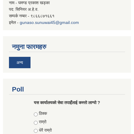
नाम - घमण्ड प्रकाश खड्का
पद: सिनियर अ.हे.व.
सम्पर्क नम्बर - ९८६६८७१६६१
इमेल -
gunaso.sunuwai45@gmail.com
नमुना फारमहरु
अन्य
Poll
यस कार्यालयको सेवा तपाइँलाई कस्तो लाग्यो ?
Choices
ठिक्क
राम्रो
धेरै राम्रो