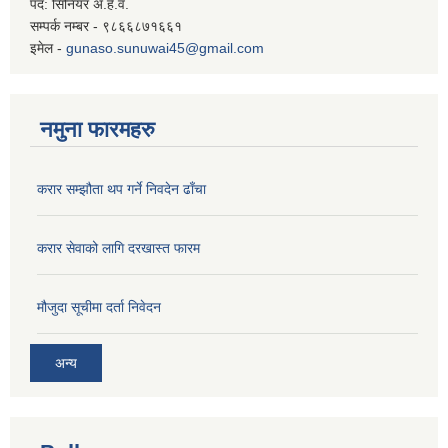
पद: सिनियर अ.हे.व.
सम्पर्क नम्बर - ९८६६८७१६६१
इमेल -
gunaso.sunuwai45@gmail.com
नमुना फारमहरु
करार सम्झौता थप गर्ने निवदेन ढाँचा
करार सेवाको लागि दरखास्त फारम
मौजुदा सूचीमा दर्ता निवेदन
अन्य