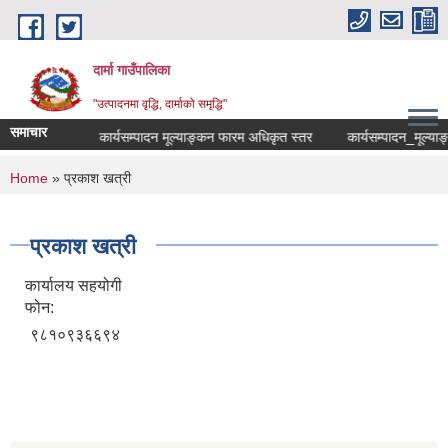
Skip to main content
दार्मा गाउँपालिका
"उत्पादनमा वृद्धि, दार्माको समृद्धि"
समाचार
सूचना
कार्यसम्पादन मूल्याङ्कन फारम अधिकृत स्तर
कार्यसम्पादन_मूल्याङ्कन
You are here
Home
» प्रकाश खत्री
प्रकाश खत्री
कार्यालय सहयोगी
फोन:
९८१०९३६६९४