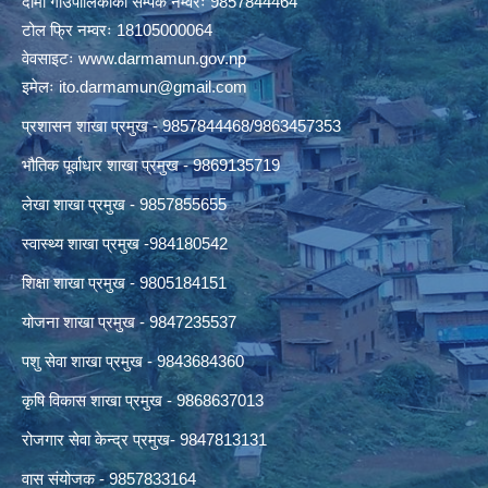
दार्मा गाउँपालिकाको सम्पर्क नम्वरः 9857844464
टोल फ्रि नम्वरः 18105000064
वेवसाइटः
www.darmamun.gov.np
इमेलः
ito.darmamun@gmail.com
प्रशासन शाखा प्रमुख - 9857844468/9863457353
भौतिक पूर्वाधार शाखा प्रमुख - 9869135719
लेखा शाखा प्रमुख - 9857855655
स्वास्थ्य शाखा प्रमुख -984180542
शिक्षा शाखा प्रमुख - 9805184151
योजना शाखा प्रमुख - 9847235537
पशु सेवा शाखा प्रमुख - 9843684360
कृषि विकास शाखा प्रमुख - 9868637013
रोजगार सेवा केन्द्र प्रमुख- 9847813131
वास संयोजक - 9857833164