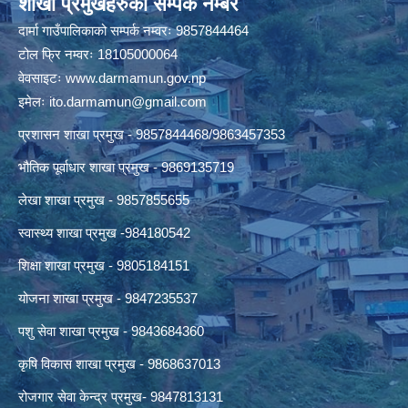
शाखा प्रमुखहरुको सम्पर्क नम्बर
दार्मा गाउँपालिकाको सम्पर्क नम्वरः 9857844464
टोल फ्रि नम्वरः 18105000064
वेवसाइटः
www.darmamun.gov.np
इमेलः
ito.darmamun@gmail.com
प्रशासन शाखा प्रमुख - 9857844468/9863457353
भौतिक पूर्वाधार शाखा प्रमुख - 9869135719
लेखा शाखा प्रमुख - 9857855655
स्वास्थ्य शाखा प्रमुख -984180542
शिक्षा शाखा प्रमुख - 9805184151
योजना शाखा प्रमुख - 9847235537
पशु सेवा शाखा प्रमुख - 9843684360
कृषि विकास शाखा प्रमुख - 9868637013
रोजगार सेवा केन्द्र प्रमुख- 9847813131