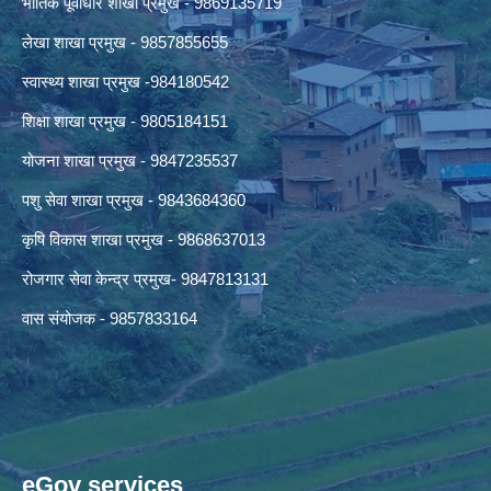
भौतिक पूर्वाधार शाखा प्रमुख - 9869135719
लेखा शाखा प्रमुख - 9857855655
स्वास्थ्य शाखा प्रमुख -984180542
शिक्षा शाखा प्रमुख - 9805184151
योजना शाखा प्रमुख - 9847235537
पशु सेवा शाखा प्रमुख - 9843684360
कृषि विकास शाखा प्रमुख - 9868637013
रोजगार सेवा केन्द्र प्रमुख- 9847813131
वास संयोजक - 9857833164
eGov services