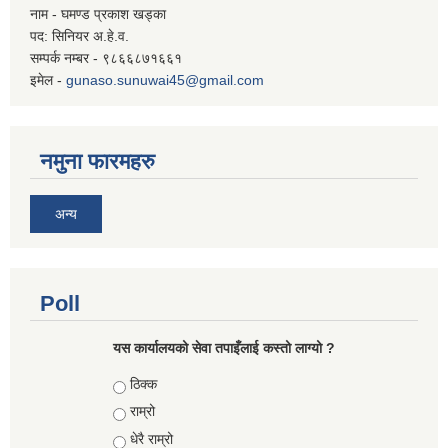
नाम - घमण्ड प्रकाश खड्का
पद: सिनियर अ.हे.व.
सम्पर्क नम्बर - ९८६६८७१६६१
इमेल -
gunaso.sunuwai45@gmail.com
नमुना फारमहरु
अन्य
Poll
यस कार्यालयको सेवा तपाइँलाई कस्तो लाग्यो ?
Choices
ठिक्क
राम्रो
धेरै राम्रो