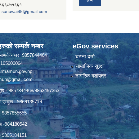
अन्य
- ९८६६८७१६६१
.sunuwai45@gmail.com
रुको सम्पर्क नम्बर
eGov services
ो सम्पर्क नम्वरः 9857844464
घटना दर्ता
 18105000064
सामाजिक सुरक्षा
rmamun.gov.np
नागरिक वडापत्र
amun@gmail.com
्रमुख - 9857844468/9863457353
ाखा प्रमुख - 9869135719
ख - 9857855655
रमुख -984180542
ुख - 9805184151