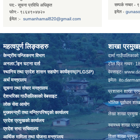
सम्पर्क नम्बर 
पद:- सूचना प्रविधि अधिकृत
इमेल -
gunaso
फोन:- ९८६४९०४७२०
ईमेल :-
sumanhamal820@gmail.com
महत्वपुर्ण लिङ्कहरु
शाखा प्रमुखह
केन्द्रीय पन्जिकरण विभाग
दार्मा गाउँपालिकाक
अनलार्इन घटना दर्ता
टोल फ्रि नम्वरः
स्थानिय तथा प्रदेश शासन सहयोग कार्यक्रम(PLGSP)
वेवसाइटः
www.da
अर्थ मन्त्रालय
इमेलः
ito.darm
सूचना तथा संचार मन्त्रालय
प्रशासन शाखा प
देशभरिका गाउँपालिकाको वेबसाइट
भौतिक पूर्वाधार श
लोक सेवा आयोग
मुख्यमन्त्री तथा मन्त्रिपरिषद्को कार्यालय
लेखा शाखा प्रमु
प्रदेश प्रमुखको कार्यालय
स्वास्थ्य शाखा प्
प्रदेश सभा सचिवालय
शिक्षा शाखा प्रम
आर्थिक मामिला तथा योजना मन्त्रालय