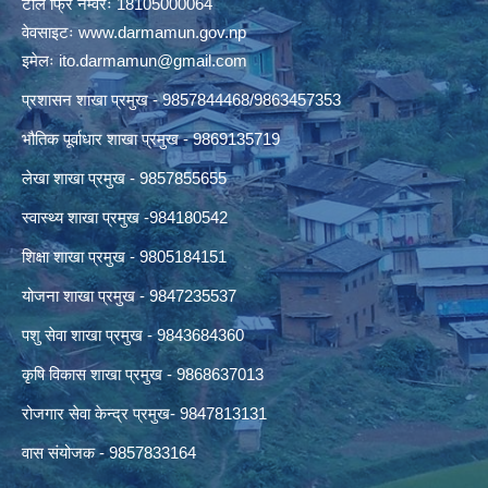
टोल फ्रि नम्वरः 18105000064
वेवसाइटः
www.darmamun.gov.np
इमेलः
ito.darmamun@gmail.com
प्रशासन शाखा प्रमुख - 9857844468/9863457353
भौतिक पूर्वाधार शाखा प्रमुख - 9869135719
लेखा शाखा प्रमुख - 9857855655
स्वास्थ्य शाखा प्रमुख -984180542
शिक्षा शाखा प्रमुख - 9805184151
योजना शाखा प्रमुख - 9847235537
पशु सेवा शाखा प्रमुख - 9843684360
कृषि विकास शाखा प्रमुख - 9868637013
रोजगार सेवा केन्द्र प्रमुख- 9847813131
वास संयोजक - 9857833164