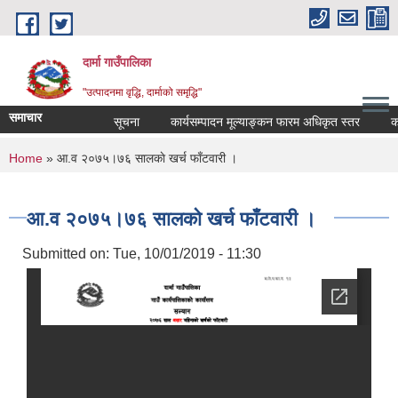
Skip to main content
दार्मा गाउँपालिका
"उत्पादनमा वृद्धि, दार्माको समृद्धि"
समाचार
सूचना
कार्यसम्पादन मूल्याङ्कन फारम अधिकृत स्तर
कार्यसम
You are here
Home
» आ.व २०७५।७६ सालकाे खर्च फाँटवारी ।
आ.व २०७५।७६ सालकाे खर्च फाँटवारी ।
Submitted on:
Tue, 10/01/2019 - 11:30