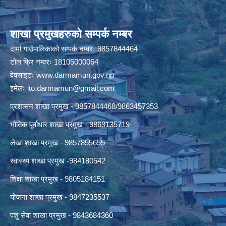
शाखा प्रमुखहरुको सम्पर्क नम्बर
दार्मा गाउँपालिकाको सम्पर्क नम्वरः 9857844464
टोल फ्रि नम्वरः 18105000064
वेवसाइटः
www.darmamun.gov.np
इमेलः
ito.darmamun@gmail.com
प्रशासन शाखा प्रमुख - 9857844468/9863457353
भौतिक पूर्वाधार शाखा प्रमुख - 9869135719
लेखा शाखा प्रमुख - 9857855655
स्वास्थ्य शाखा प्रमुख -984180542
शिक्षा शाखा प्रमुख - 9805184151
योजना शाखा प्रमुख - 9847235537
पशु सेवा शाखा प्रमुख - 9843684360