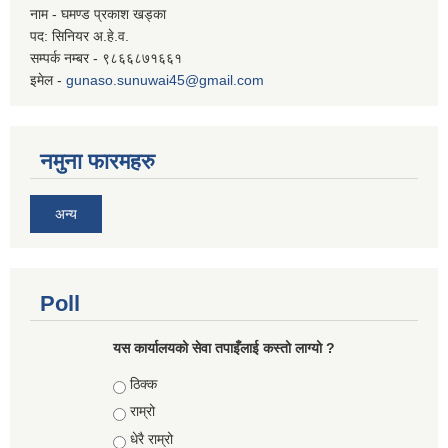
नाम - घमण्ड प्रकाश खड्का
पद: सिनियर अ.हे.व.
सम्पर्क नम्बर - ९८६६८७१६६१
इमेल -
gunaso.sunuwai45@gmail.com
नमुना फारमहरु
अन्य
Poll
यस कार्यालयको सेवा तपाइँलाई कस्तो लाग्यो ?
Choices
ठिक्क
राम्रो
धेरै राम्रो