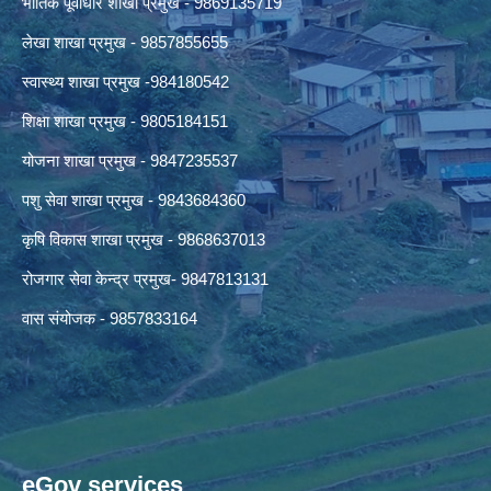
भौतिक पूर्वाधार शाखा प्रमुख - 9869135719
लेखा शाखा प्रमुख - 9857855655
स्वास्थ्य शाखा प्रमुख -984180542
शिक्षा शाखा प्रमुख - 9805184151
योजना शाखा प्रमुख - 9847235537
पशु सेवा शाखा प्रमुख - 9843684360
कृषि विकास शाखा प्रमुख - 9868637013
रोजगार सेवा केन्द्र प्रमुख- 9847813131
वास संयोजक - 9857833164
eGov services